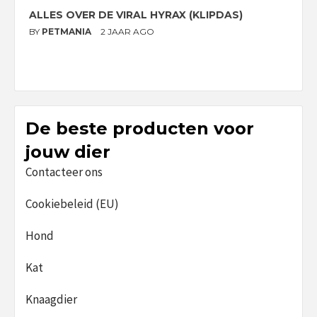
ALLES OVER DE VIRAL HYRAX (KLIPDAS)
D
G
BY
PETMANIA
2 JAAR AGO
B
De beste producten voor
jouw dier
Contacteer ons
Cookiebeleid (EU)
Hond
Kat
Knaagdier