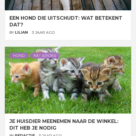
EEN HOND DIE UITSCHUDT: WAT BETEKENT
DAT?
BY
LILIAN
3 JAAR AGO
HOND
KAT & POES
JE HUISDIER MEENEMEN NAAR DE WINKEL:
DIT HEB JE NODIG
BY
REDACTIE
3 JAAR AGO