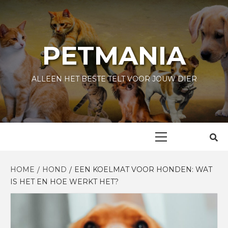
Skip
to
content
PETMANIA
ALLEEN HET BESTE TELT VOOR JOUW DIER
Primary
Menu
HOME
HOND
EEN KOELMAT VOOR HONDEN: WAT
IS HET EN HOE WERKT HET?