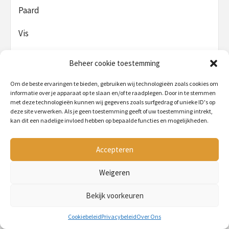
Paard
Vis
Vogel
Beheer cookie toestemming
Om de beste ervaringen te bieden, gebruiken wij technologieën zoals cookies om
informatie over je apparaat op te slaan en/of te raadplegen. Door in te stemmen
met deze technologieën kunnen wij gegevens zoals surfgedrag of unieke ID's op
De beste op het gebied van
deze site verwerken. Als je geen toestemming geeft of uw toestemming intrekt,
kan dit een nadelige invloed hebben op bepaalde functies en mogelijkheden.
PetMania is jouw dierenvriend als het gaat om een:
Hamsterkooi
Accepteren
Hondenmand
Konijnenhok
Weigeren
Kippenhok
Krabpaal
Bekijk voorkeuren
Cookiebeleid
Privacybeleid
Over Ons