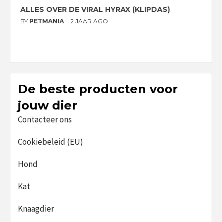
ALLES OVER DE VIRAL HYRAX (KLIPDAS)
D
G
BY
PETMANIA
2 JAAR AGO
B
De beste producten voor
jouw dier
Contacteer ons
Cookiebeleid (EU)
Hond
Kat
Knaagdier