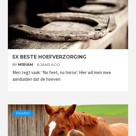
5X BESTE HOEFVERZORGING
BY
MIRIAM
6 JAAR AGO
Men zegt vaak: ‘No feet, no horse’. Hier wil men mee
aanduiden dat de hoeven
PAARD