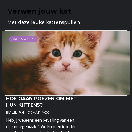
Verwen jouw kat
Met deze leuke kattenspullen
KAT & POES
HOE GAAN POEZEN OM MET
HUN KITTENS?
BY
LILIAN
3 JAAR AGO
Heb jij weleens een bevalling van een
dier meegemaakt? We kunnen in ieder