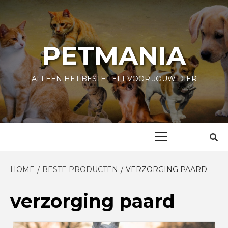
Skip
to
content
PETMANIA
ALLEEN HET BESTE TELT VOOR JOUW DIER
Primary
Menu
HOME
BESTE PRODUCTEN
VERZORGING PAARD
verzorging paard