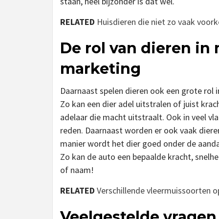
staan, heel bijzonder is dat wel.
RELATED
Huisdieren die niet zo vaak voo
De rol van dieren in
marketing
Daarnaast spelen dieren ook een grote rol i
Zo kan een dier adel uitstralen of juist krac
adelaar die macht uitstraalt. Ook in veel v
reden. Daarnaast worden er ook vaak dieren
manier wordt het dier goed onder de aanda
Zo kan de auto een bepaalde kracht, snelheid
of naam!
RELATED
Verschillende vleermuissoorten op
Veelgestelde vragen