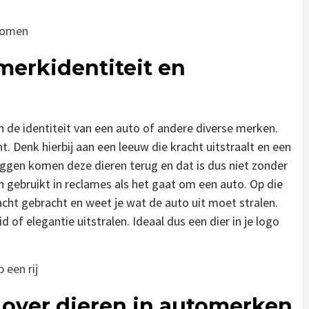
rkomen
 merkidentiteit en
n de identiteit van een auto of andere diverse merken.
ht. Denk hierbij aan een leeuw die kracht uitstraalt en een
laggen komen deze dieren terug en dat is dus niet zonder
 gebruikt in reclames als het gaat om een auto. Op die
cht gebracht en weet je wat de auto uit moet stralen.
 of elegantie uitstralen. Ideaal dus een dier in je logo
 een rij
GEEN
GEEN
REPTIEL
 over dieren in automerken
CATEGORIE
CATEGO