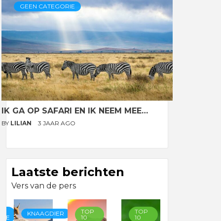
GEEN CATEGORIE
IK GA OP SAFARI EN IK NEEM MEE…
BY
LILIAN
3 JAAR AGO
Laatste berichten
Vers van de pers
TOP
TOP
TOP
KNAAGDIER
RIE
10
10
10