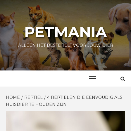
Skip
to
content
PETMANIA
ALLEEN HET BESTE TELT VOOR JOUW DIER
Primary
Menu
HOME
REPTIEL
4 REPTIELEN DIE EENVOUDIG ALS
HUISDIER TE HOUDEN ZIJN