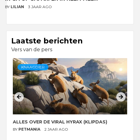
BY
LILIAN
3 JAAR AGO
Laatste berichten
Vers van de pers
KNAAGDIER
ALLES OVER DE VIRAL HYRAX (KLIPDAS)
D
G
BY
PETMANIA
2 JAAR AGO
B