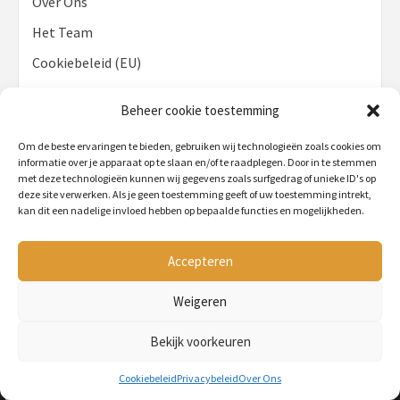
Over Ons
Het Team
Cookiebeleid (EU)
Privacybeleid
Beheer cookie toestemming
Disclaimer
Om de beste ervaringen te bieden, gebruiken wij technologieën zoals cookies om
Contact
informatie over je apparaat op te slaan en/of te raadplegen. Door in te stemmen
met deze technologieën kunnen wij gegevens zoals surfgedrag of unieke ID's op
deze site verwerken. Als je geen toestemming geeft of uw toestemming intrekt,
kan dit een nadelige invloed hebben op bepaalde functies en mogelijkheden.
Accepteren
Honden artikelen
Weigeren
Lees alles over de leukste hondenproducten
Bekijk voorkeuren
Cookiebeleid
Privacybeleid
Over Ons
HOND