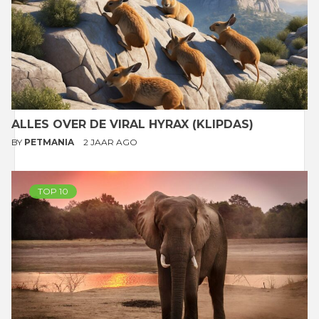
ALLES OVER DE VIRAL HYRAX (KLIPDAS)
BY
PETMANIA
2 JAAR AGO
TOP 10