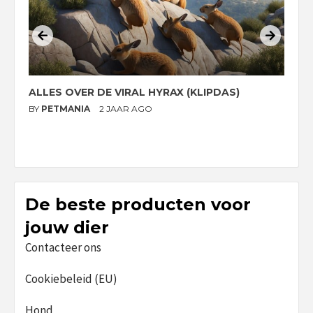
ALLES OVER DE VIRAL HYRAX (KLIPDAS)
D
G
BY
PETMANIA
2 JAAR AGO
B
De beste producten voor
jouw dier
Contacteer ons
Cookiebeleid (EU)
Hond