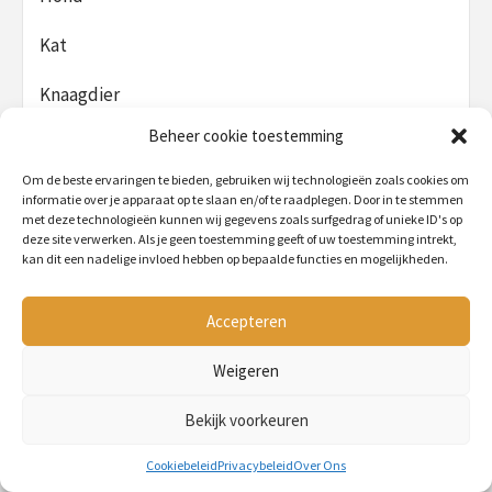
Kat
Knaagdier
Beheer cookie toestemming
Paard
Om de beste ervaringen te bieden, gebruiken wij technologieën zoals cookies om
Vis
informatie over je apparaat op te slaan en/of te raadplegen. Door in te stemmen
met deze technologieën kunnen wij gegevens zoals surfgedrag of unieke ID's op
Vogel
deze site verwerken. Als je geen toestemming geeft of uw toestemming intrekt,
kan dit een nadelige invloed hebben op bepaalde functies en mogelijkheden.
Accepteren
De beste op het gebied van
Weigeren
PetMania is jouw dierenvriend als het gaat om een:
Bekijk voorkeuren
Hamsterkooi
Hondenmand
Cookiebeleid
Privacybeleid
Over Ons
Konijnenhok