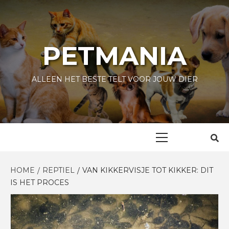
Skip
to
content
PETMANIA
ALLEEN HET BESTE TELT VOOR JOUW DIER
Primary
Menu
HOME
REPTIEL
VAN KIKKERVISJE TOT KIKKER: DIT
IS HET PROCES