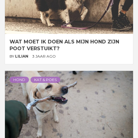
WAT MOET IK DOEN ALS MIJN HOND ZIJN
POOT VERSTUIKT?
BY
LILIAN
3 JAAR AGO
HOND
KAT & POES