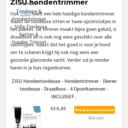
ZISU hondentrimmer
Ook
ZISU
heeft een hele handige hondentrimmer.
Naast de tondeuse zitten er twee opzetstukjes in
het pakket. De timmer maakt bijna geen geluid, is
draadloos en is ook nog eens geschikt voor alle
vachttypes. Naast dat het goed is voor je hond
om te scheren krijgt hij ook nog eens een
gezonde glanzende vacht. Verder zul je minder
haren in je huis tegenkomen.
ZISU Hondentondeuse - Hondentrimmer - Dieren
tondeuse - Draadloos - 4 Opzetkammen -
INCLUSIEF...
€34,95
Bekijk Beschikbaarheid
Bol.com