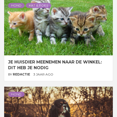
HOND
KAT & POES
JE HUISDIER MEENEMEN NAAR DE WINKEL:
DIT HEB JE NODIG
BY
REDACTIE
3 JAAR AGO
HOND