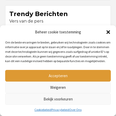
Trendy Berichten
Vers van de pers
Beheer cookie toestemming
KNAAGDIER
Om de beste ervaringen te bieden, gebruiken wij technologieën zoals cookies om
informatie over je apparaat op te slaan en/of te raadplegen. Door in te stemmen
met deze technologieën kunnen wij gegevens zoals surfgedrag of unieke ID's op
deze site verwerken. Als je geen toestemming geeft of uw toestemming intrekt,
kan dit een nadelige invloed hebben op bepaalde functies en mogelijkheden.
Accepteren
Weigeren
ALLES OVER DE VIRAL HYRAX (KLIPDAS)
BY
PETMANIA
2 JAAR AGO
Bekijk voorkeuren
Cookiebeleid
Privacybeleid
Over Ons
TOP 10