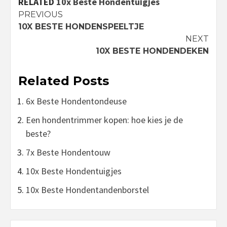
RELATED
10x Beste Hondentuigjes
Continue
PREVIOUS
10X BESTE HONDENSPEELTJE
Reading
NEXT
10X BESTE HONDENDEKEN
Related Posts
6x Beste Hondentondeuse
Een hondentrimmer kopen: hoe kies je de
beste?
7x Beste Hondentouw
10x Beste Hondentuigjes
10x Beste Hondentandenborstel