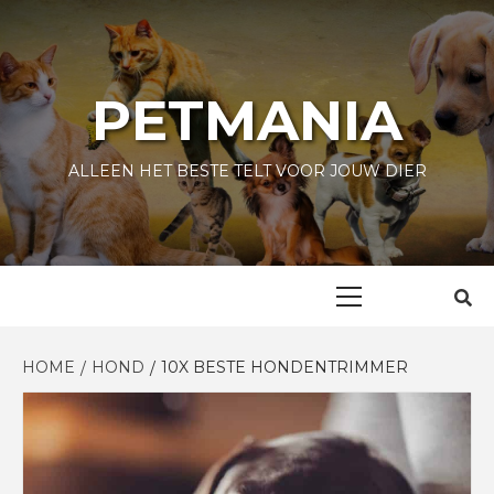
Skip
to
content
PETMANIA
ALLEEN HET BESTE TELT VOOR JOUW DIER
Primary
Menu
HOME
HOND
10X BESTE HONDENTRIMMER