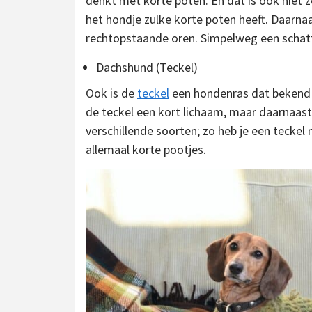
denkt met korte poten. En dat is ook niet 
het hondje zulke korte poten heeft. Daarnaa
rechtopstaande oren. Simpelweg een schatti
Dachshund (Teckel)
Ook is de
teckel
een hondenras dat bekend s
de teckel een kort lichaam, maar daarnaast
verschillende soorten; zo heb je een teckel
allemaal korte pootjes.