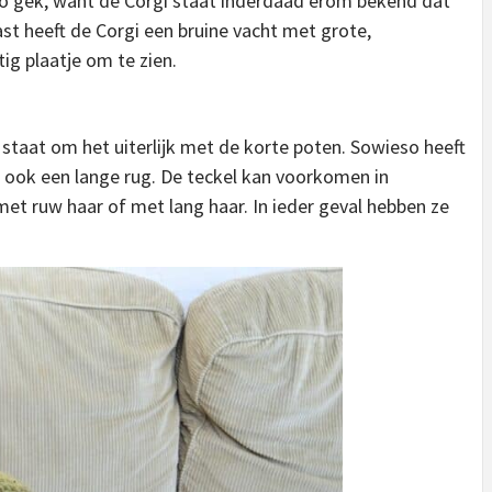
zo gek, want de Corgi staat inderdaad erom bekend dat
st heeft de Corgi een bruine vacht met grote,
g plaatje om te zien.
taat om het uiterlijk met de korte poten. Sowieso heeft
 ook een lange rug. De teckel kan voorkomen in
 met ruw haar of met lang haar. In ieder geval hebben ze