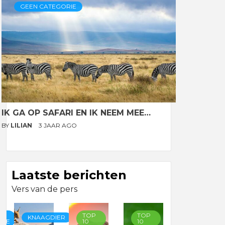
GEEN CATEGORIE
IK GA OP SAFARI EN IK NEEM MEE…
BY
LILIAN
3 JAAR AGO
Laatste berichten
Vers van de pers
TOP
TOP
TOP
KNAAGDIER
RIE
10
10
10