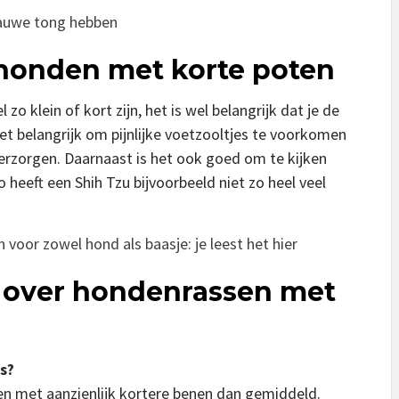
lauwe tong hebben
 honden met korte poten
 klein of kort zijn, het is wel belangrijk dat je de
et belangrijk om pijnlijke voetzooltjes te voorkomen
verzorgen. Daarnaast is het ook goed om te kijken
heeft een Shih Tzu bijvoorbeeld niet zo heel veel
voor zowel hond als baasje: je leest het hier
n over hondenrassen met
s?
GEEN
GEEN
REPTIEL
n met aanzienlijk kortere benen dan gemiddeld.
CATEGORIE
CATEGO