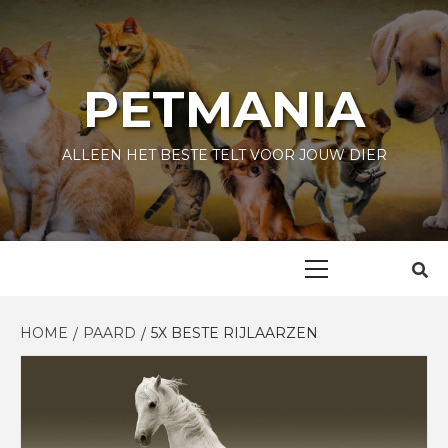
Skip
to
content
PETMANIA
ALLEEN HET BESTE TELT VOOR JOUW DIER
Primary
Menu
HOME
PAARD
5X BESTE RIJLAARZEN