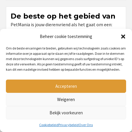
De beste op het gebied van
PetMania is jouw dierenvriend als het gaat om een:
Hamsterkooi
Beheer cookie toestemming
Hondenmand
Konijnenhok
Om de beste ervaringen te bieden, gebruiken wij technologieën zoals cookies om
Kippenhok
informatie over je apparaat op te slaan en/of te raadplegen. Door in te stemmen
met deze technologieën kunnen wij gegevens zoals surfgedrag of unieke ID's op
Krabpaal
deze site verwerken. Als je geen toestemming geeft of uw toestemming intrekt,
kan dit een nadelige invloed hebben op bepaalde functies en mogelijkheden.
Accepteren
Belangrijke Pagina's
Home
Weigeren
Over Ons
Bekijk voorkeuren
Het Team
Cookiebeleid
Privacybeleid
Over Ons
Cookiebeleid (EU)