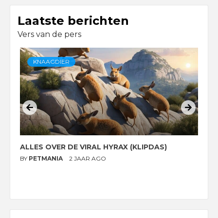
Laatste berichten
Vers van de pers
KNAAGDIER
ALLES OVER DE VIRAL HYRAX (KLIPDAS)
D
G
BY
PETMANIA
2 JAAR AGO
B