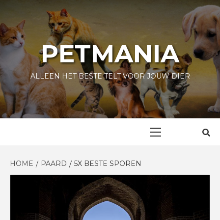
Skip
to
content
PETMANIA
ALLEEN HET BESTE TELT VOOR JOUW DIER
Primary
Menu
HOME
PAARD
5X BESTE SPOREN