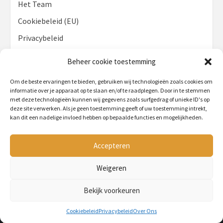
Het Team
Cookiebeleid (EU)
Privacybeleid
Disclaimer
Beheer cookie toestemming
Contact
Om de beste ervaringen te bieden, gebruiken wij technologieën zoals cookies om
informatie over je apparaat op te slaan en/of te raadplegen. Door in te stemmen
met deze technologieën kunnen wij gegevens zoals surfgedrag of unieke ID's op
deze site verwerken. Als je geen toestemming geeft of uw toestemming intrekt,
kan dit een nadelige invloed hebben op bepaalde functies en mogelijkheden.
Accepteren
Honden artikelen
Weigeren
Lees alles over de leukste hondenproducten
Bekijk voorkeuren
HOND
Cookiebeleid
Privacybeleid
Over Ons