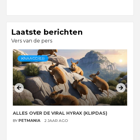
Laatste berichten
Vers van de pers
KNAAGDIER
ALLES OVER DE VIRAL HYRAX (KLIPDAS)
D
G
BY
PETMANIA
2 JAAR AGO
B