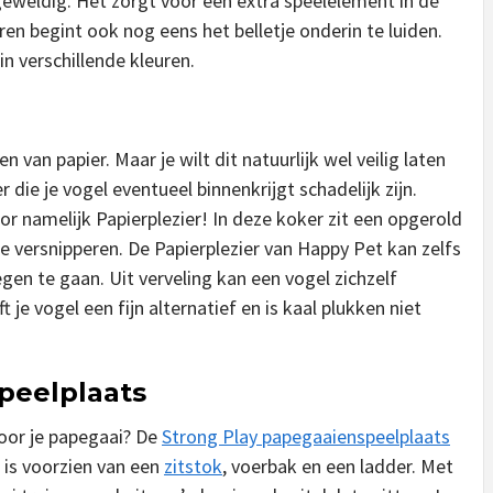
geweldig. Het zorgt voor een extra speelelement in de
eren begint ook nog eens het belletje onderin te luiden.
in verschillende kleuren.
 van papier. Maar je wilt dit natuurlijk wel veilig laten
r die je vogel eventueel binnenkrijgt schadelijk zijn.
r namelijk Papierplezier! In deze koker zit een opgerold
 te versnipperen. De Papierplezier van Happy Pet kan zelfs
gen te gaan. Uit verveling kan een vogel zichzelf
 je vogel een fijn alternatief en is kaal plukken niet
peelplaats
voor je papegaai? De
Strong Play papegaaienspeelplaats
s is voorzien van een
zitstok
, voerbak en een ladder. Met