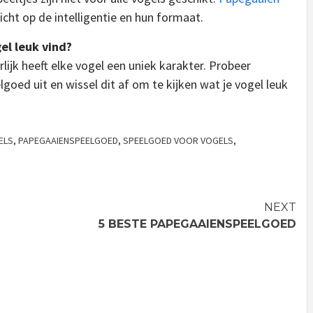
cht op de intelligentie en hun formaat.
el leuk vind?
rlijk heeft elke vogel een uniek karakter. Probeer
goed uit en wissel dit af om te kijken wat je vogel leuk
ELS
,
PAPEGAAIENSPEELGOED
,
SPEELGOED VOOR VOGELS
,
NEXT
5 BESTE PAPEGAAIENSPEELGOED
GEEN
GEEN
REPTIEL
CATEGORIE
CATEGO