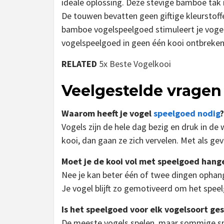
ideale oplossing. Deze stevige bamboe tak i
De touwen bevatten geen giftige kleurstoff
bamboe vogelspeelgoed stimuleert je vogel 
vogelspeelgoed in geen één kooi ontbreken
RELATED
5x Beste Vogelkooi
Veelgestelde vragen
Waarom heeft je vogel
speelgoed nodig
?
Vogels zijn de hele dag bezig en druk in de 
kooi, dan gaan ze zich vervelen. Met als gev
Moet je de kooi vol met speelgoed hang
Nee je kan beter één of twee dingen ophan
Je vogel blijft zo gemotiveerd om het spee
Is het speelgoed voor elk vogelsoort ges
De meeste vogels spelen, maar sommige spee