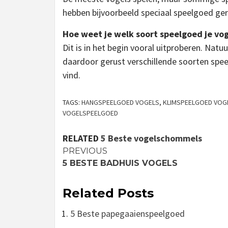
hebben bijvoorbeeld speciaal speelgoed geri
Hoe weet je welk soort speelgoed je vog
Dit is in het begin vooral uitproberen. Natuu
daardoor gerust verschillende soorten speel
vind.
TAGS:
HANGSPEELGOED VOGELS
,
KLIMSPEELGOED VOG
VOGELSPEELGOED
RELATED
5 Beste vogelschommels
Continue
PREVIOUS
5 BESTE BADHUIS VOGELS
Reading
Related Posts
5 Beste papegaaienspeelgoed