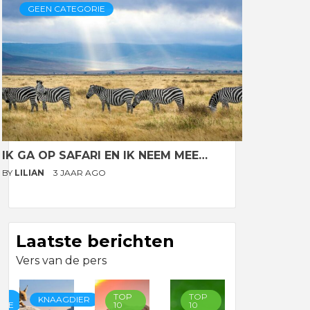
GEEN CATEGORIE
IK GA OP SAFARI EN IK NEEM MEE…
BY
LILIAN
3 JAAR AGO
Laatste berichten
Vers van de pers
TOP
TOP
TOP
KNAAGDIER
RIE
10
10
10