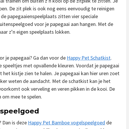
ai trainen om buiten z’n kooi op de zitplek te zitten. Je
ben. De zit plek is ook nog eens eenvoudig te reinigen
de papegaaienspeelplaats zitten vier speciale
buitenspeelgoed voor je papegaai aan hangen. Met de
aar z’n eigen speelplaats lokken.
oor je papegaai? Ga dan voor de
Happy Pet Schatkist
.
ve speeltjes met opvallende kleuren. Voordat je papegaai
 het kistje zien te halen. Je papegaai kan hier uren zoet
eker weten de aandacht. Met de schatkist kan je het
t voorkomt ook verveling en veren pikken in de kooi. De
n om mee te spelen.
lspeelgoed
n? Dan is deze
Happy Pet Bamboe vogelspeelgoed
de