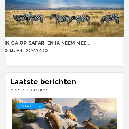
IK GA OP SAFARI EN IK NEEM MEE…
BY
LILIAN
3 JAAR AGO
Laatste berichten
Vers van de pers
KNAAGDIER