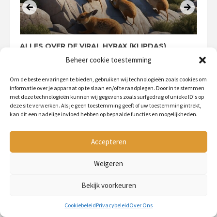
ALLES OVER DE VIRAL HYRAX (KLIPDAS)
D
G
BY
PETMANIA
2 JAAR AGO
Beheer cookie toestemming
B
Om de beste ervaringen te bieden, gebruiken wij technologieën zoals cookies om
informatie over je apparaat op te slaan en/of te raadplegen. Door in te stemmen
met deze technologieën kunnen wij gegevens zoals surfgedrag of unieke ID's op
deze site verwerken. Als je geen toestemming geeft of uw toestemming intrekt,
kan dit een nadelige invloed hebben op bepaalde functies en mogelijkheden.
De beste producten voor
jouw dier
Accepteren
Contacteer ons
Weigeren
Cookiebeleid (EU)
Bekijk voorkeuren
Hond
Cookiebeleid
Privacybeleid
Over Ons