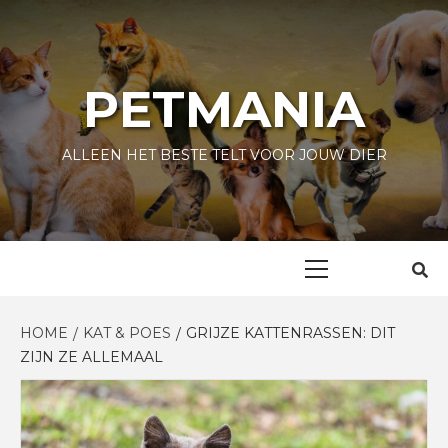
Skip
to
content
PETMANIA
ALLEEN HET BESTE TELT VOOR JOUW DIER
Primary
Menu
HOME
KAT & POES
GRIJZE KATTENRASSEN: DIT
ZIJN ZE ALLEMAAL