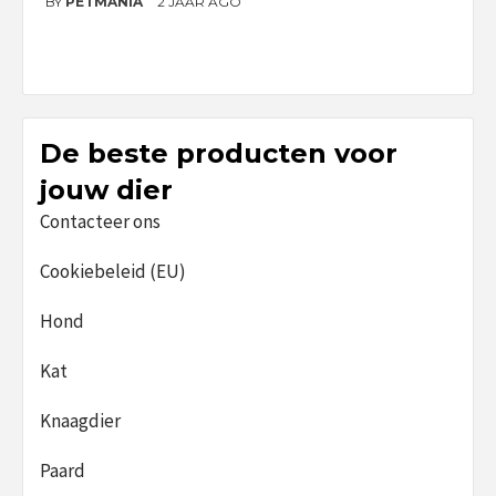
BY
PETMANIA
2 JAAR AGO
B
De beste producten voor
jouw dier
Contacteer ons
Cookiebeleid (EU)
Hond
Kat
Knaagdier
Paard