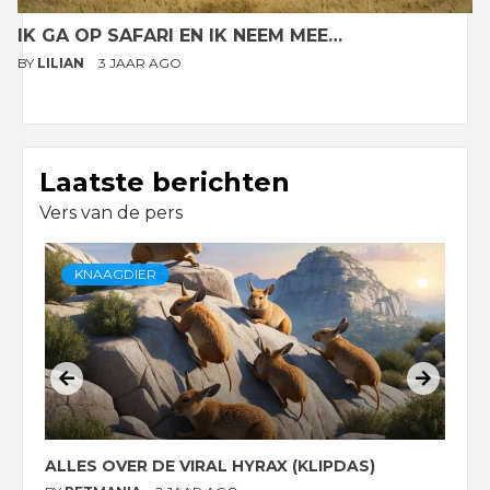
IK GA OP SAFARI EN IK NEEM MEE…
BY
LILIAN
3 JAAR AGO
Laatste berichten
Vers van de pers
KNAAGDIER
ALLES OVER DE VIRAL HYRAX (KLIPDAS)
D
G