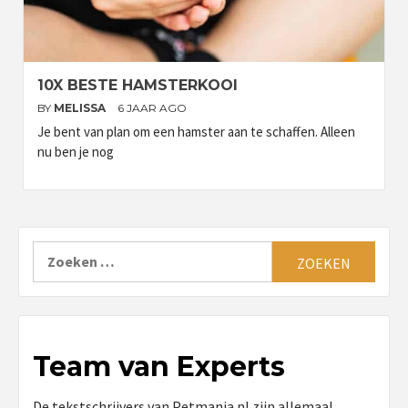
10X BESTE HAMSTERKOOI
BY
MELISSA
6 JAAR AGO
Je bent van plan om een hamster aan te schaffen. Alleen
nu ben je nog
Zoeken
naar:
Team van Experts
De tekstschrijvers van Petmania.nl zijn allemaal