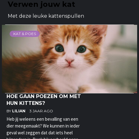
Verwen jouw kat
Met deze leuke kattenspullen
KAT & POES
HOE GAAN POEZEN OM MET
HUN KITTENS?
BY
LILIAN
3 JAAR AGO
Heb jij weleens een bevalling van een
dier meegemaakt? We kunnen in ieder
geval wel zeggen dat dat iets heel