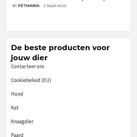
G
BY
PETMANIA
2 JAAR AGO
B
De beste producten voor
jouw dier
Contacteer ons
Cookiebeleid (EU)
Hond
Kat
Knaagdier
Paard