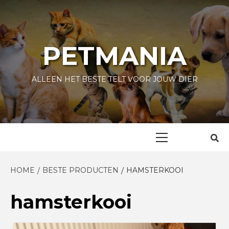
Skip
to
content
PETMANIA
ALLEEN HET BESTE TELT VOOR JOUW DIER
Primary
Menu
HOME
BESTE PRODUCTEN
HAMSTERKOOI
hamsterkooi