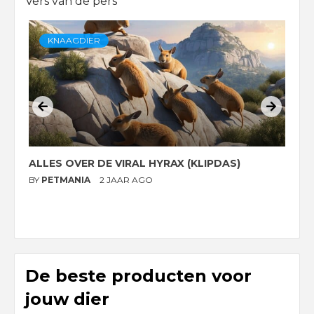
Vers van de pers
KNAAGDIER
ALLES OVER DE VIRAL HYRAX (KLIPDAS)
D
G
BY
PETMANIA
2 JAAR AGO
B
De beste producten voor
jouw dier