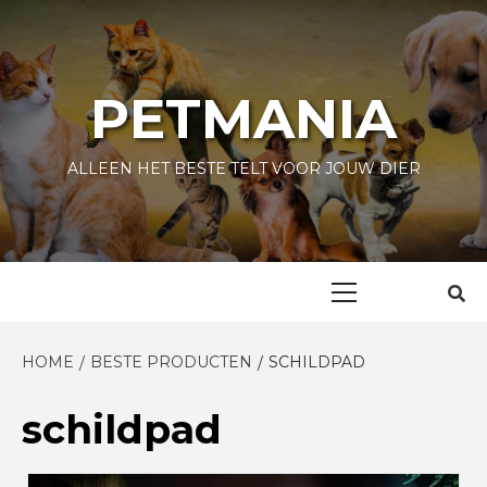
Skip
to
content
PETMANIA
ALLEEN HET BESTE TELT VOOR JOUW DIER
Primary
Menu
HOME
BESTE PRODUCTEN
SCHILDPAD
schildpad