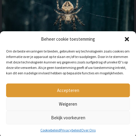
Beheer cookie toestemming
OP VAKANTIE NAAR HET
Om de beste ervaringen te bieden, gebruiken wij technologieën zoals cookies om
BUITENLAND: HOE HOUD JE
informatie over je apparaat op te slaan en/of te raadplegen. Door in te stemmen
REKENING MET
met deze technologieën kunnen wij gegevens zoals surfgedrag of unieke ID's op
ONGEWENSTE DIEREN?
deze site verwerken. Als je geen toestemming geeft of uw toestemming intrekt,
kan dit een nadelige invloed hebben op bepaalde functies en mogelijkheden.
BY
LILIAN
3 JAAR AGO
Als je op vakantie gaat naar het
buitenland, is niet alleen het cultuur en
Accepteren
de temperatuur anders, ook kan het zijn
dat er verschillende dieren...
Weigeren
Bekijk voorkeuren
Copyright © All rights reserved Petmania.nl.
Cookiebeleid
Privacybeleid
Over Ons