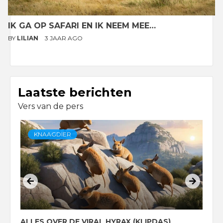
IK GA OP SAFARI EN IK NEEM MEE…
BY
LILIAN
3 JAAR AGO
Laatste berichten
Vers van de pers
KNAAGDIER
ALLES OVER DE VIRAL HYRAX (KLIPDAS)
D