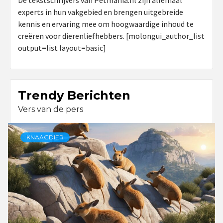
De tekstschrijvers van Petmania.nl zijn allemaal
experts in hun vakgebied en brengen uitgebreide
kennis en ervaring mee om hoogwaardige inhoud te
creëren voor dierenliefhebbers. [molongui_author_list
output=list layout=basic]
Trendy Berichten
Vers van de pers
KNAAGDIER