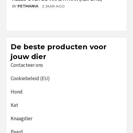
G
BY
PETMANIA
2 JAAR AGO
B
De beste producten voor
jouw dier
Contacteer ons
Cookiebeleid (EU)
Hond
Kat
Knaagdier
Paard