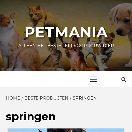
Skip
to
content
PETMANIA
ALLEEN HET BESTE TELT VOOR JOUW DIER
Primary
Menu
HOME
BESTE PRODUCTEN
SPRINGEN
springen