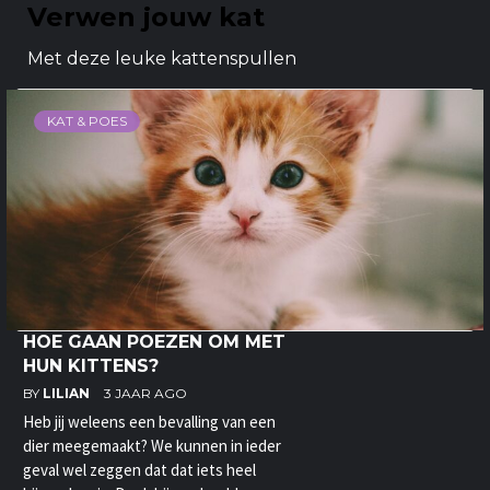
Verwen jouw kat
Met deze leuke kattenspullen
KAT & POES
HOE GAAN POEZEN OM MET
HUN KITTENS?
BY
LILIAN
3 JAAR AGO
Heb jij weleens een bevalling van een
dier meegemaakt? We kunnen in ieder
geval wel zeggen dat dat iets heel