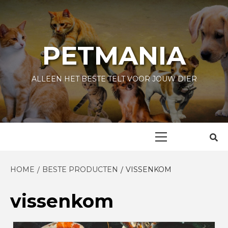
Skip
to
content
PETMANIA
ALLEEN HET BESTE TELT VOOR JOUW DIER
Primary
Menu
HOME
BESTE PRODUCTEN
VISSENKOM
vissenkom