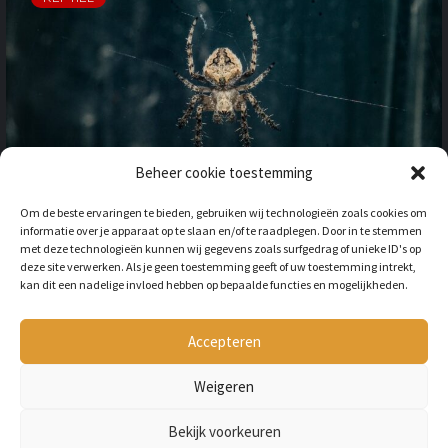
Beheer cookie toestemming
OP VAKANTIE NAAR HET
Om de beste ervaringen te bieden, gebruiken wij technologieën zoals cookies om
BUITENLAND: HOE HOUD JE
informatie over je apparaat op te slaan en/of te raadplegen. Door in te stemmen
REKENING MET
met deze technologieën kunnen wij gegevens zoals surfgedrag of unieke ID's op
ONGEWENSTE DIEREN?
deze site verwerken. Als je geen toestemming geeft of uw toestemming intrekt,
kan dit een nadelige invloed hebben op bepaalde functies en mogelijkheden.
BY
LILIAN
3 JAAR AGO
Als je op vakantie gaat naar het
buitenland, is niet alleen het cultuur en
Accepteren
de temperatuur anders, ook kan het zijn
dat er verschillende dieren...
Weigeren
Bekijk voorkeuren