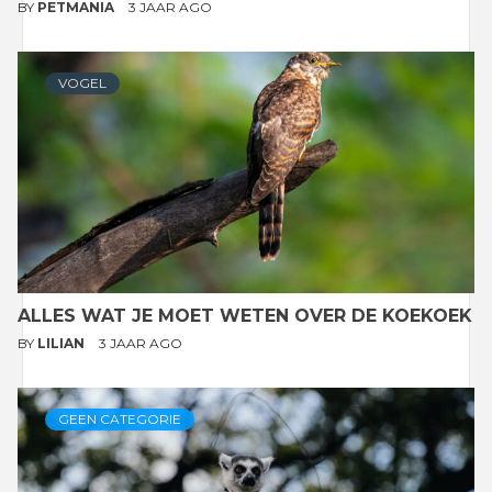
BY
PETMANIA
3 JAAR AGO
VOGEL
ALLES WAT JE MOET WETEN OVER DE KOEKOEK
BY
LILIAN
3 JAAR AGO
GEEN CATEGORIE