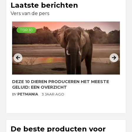
Laatste berichten
Vers van de pers
TOP 10
DEZE 10 DIEREN PRODUCEREN HET MEESTE
D
GELUID: EEN OVERZICHT
O
BY
PETMANIA
3 JAAR AGO
B
De beste producten voor