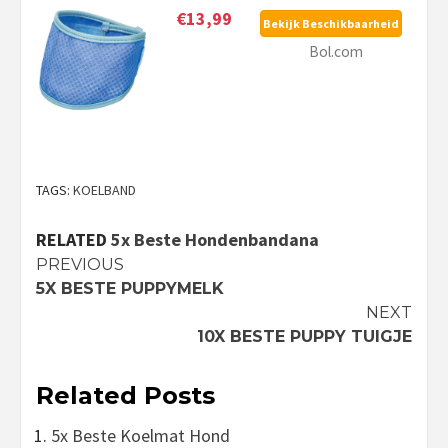
€13,99
Bekijk Beschikbaarheid
Bol.com
TAGS:
KOELBAND
RELATED
5x Beste Hondenbandana
Continue
PREVIOUS
5X BESTE PUPPYMELK
Reading
NEXT
10X BESTE PUPPY TUIGJE
Related Posts
5x Beste Koelmat Hond