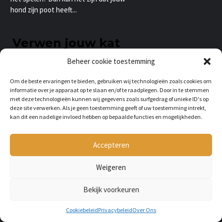
hond zijn poot heeft...
Verwen jouw kat
Beheer cookie toestemming
Met deze leuke kattenspullen
Om de beste ervaringen te bieden, gebruiken wij technologieën zoals cookies om
KAT & POES
informatie over je apparaat op te slaan en/of te raadplegen. Door in te stemmen
met deze technologieën kunnen wij gegevens zoals surfgedrag of unieke ID's op
deze site verwerken. Als je geen toestemming geeft of uw toestemming intrekt,
kan dit een nadelige invloed hebben op bepaalde functies en mogelijkheden.
Accepteren
Weigeren
Bekijk voorkeuren
HOE GAAN POEZEN OM MET
HUN KITTENS?
Cookiebeleid
Privacybeleid
Over Ons
BY
LILIAN
3 JAAR AGO