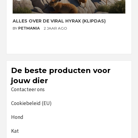
ALLES OVER DE VIRAL HYRAX (KLIPDAS)
D
G
BY
PETMANIA
2 JAAR AGO
B
De beste producten voor
jouw dier
Contacteer ons
Cookiebeleid (EU)
Hond
Kat