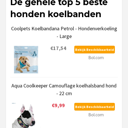
De gehele top 5 beste
honden koelbanden
Coolpets Koelbandana Petrol - Hondenverkoeling
- Large
€17,54
Bekijk Beschikbaarheid
Bol.com
Aqua Coolkeeper Camouflage koelhalsband hond
- 22 cm
€9,99
Bekijk Beschikbaarheid
Bol.com