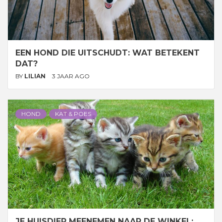
EEN HOND DIE UITSCHUDT: WAT BETEKENT
DAT?
BY
LILIAN
3 JAAR AGO
HOND
KAT & POES
JE HUISDIER MEENEMEN NAAR DE WINKEL: