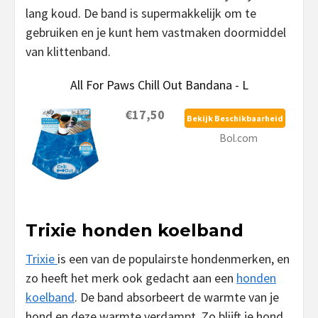
lang koud. De band is supermakkelijk om te
gebruiken en je kunt hem vastmaken doormiddel
van klittenband.
All For Paws Chill Out Bandana - L
€17,50
Bekijk Beschikbaarheid
Bol.com
Trixie honden koelband
Trixie
is een van de populairste hondenmerken, en
zo heeft het merk ook gedacht aan een
honden
koelband
. De band absorbeert de warmte van je
hond en deze warmte verdampt. Zo blijft je hond