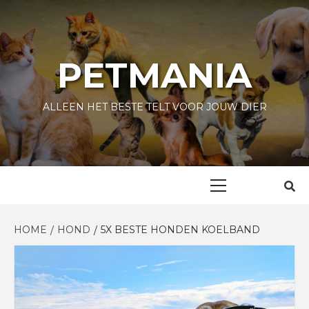
Skip
to
content
PETMANIA
ALLEEN HET BESTE TELT VOOR JOUW DIER
Primary
Menu
HOME
HOND
5X BESTE HONDEN KOELBAND