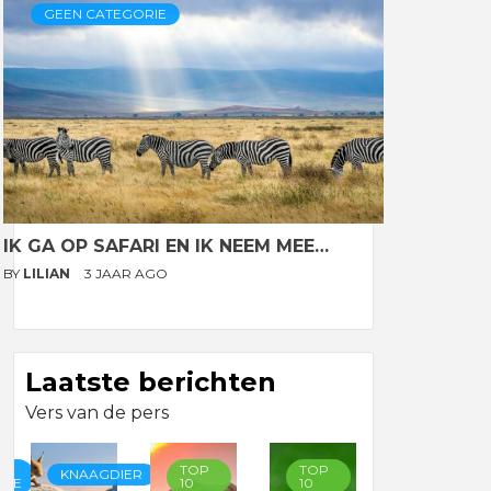
GEEN CATEGORIE
IK GA OP SAFARI EN IK NEEM MEE…
BY
LILIAN
3 JAAR AGO
Laatste berichten
Vers van de pers
TOP
TOP
TOP
KNAAGDIER
RIE
10
10
10