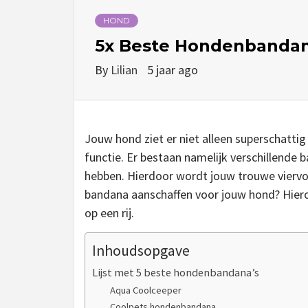
HOND
5x Beste Hondenbanda
By
Lilian
5 jaar ago
Jouw hond ziet er niet alleen superschatti
functie. Er bestaan namelijk verschillende
hebben. Hierdoor wordt jouw trouwe viervoe
bandana aanschaffen voor jouw hond? Hiero
op een rij.
Inhoudsopgave
Lijst met 5 beste hondenbandana’s
Aqua Coolceeper
Coolpets hondenbandana