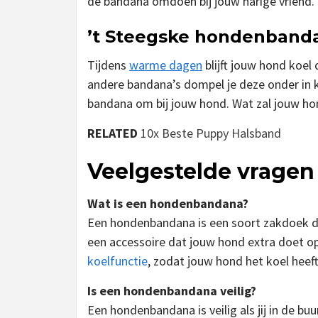
de bandana omdoen bij jouw harige vriend. D
’t Steegske hondenband
Tijdens
warme dagen
blijft jouw hond koe
andere bandana’s dompel je deze onder in k
bandana om bij jouw hond. Wat zal jouw hond
RELATED
10x Beste Puppy Halsband
Veelgestelde vragen
Wat is een hondenbandana?
Een hondenbandana is een soort zakdoek die
een accessoire dat jouw hond extra doet o
koelfunctie
, zodat jouw hond het koel heef
Is een hondenbandana veilig?
Een hondenbandana is veilig als jij in de b