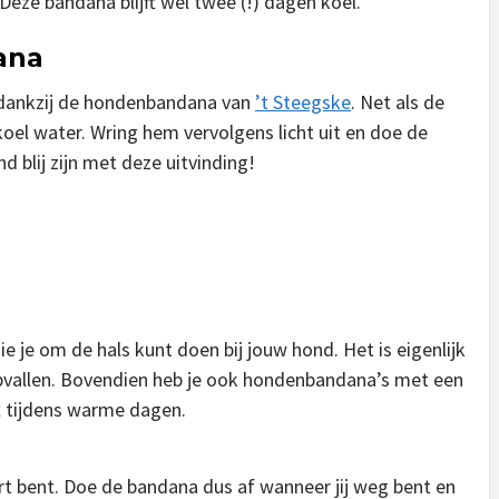
eze bandana blijft wel twee (!) dagen koel.
ana
l dankzij de hondenbandana van
’t Steegske
. Net als de
oel water. Wring hem vervolgens licht uit en doe de
 blij zijn met deze uitvinding!
 je om de hals kunt doen bij jouw hond. Het is eigenlijk
pvallen. Bovendien heb je ook hondenbandana’s met een
t tijdens warme dagen.
uurt bent. Doe de bandana dus af wanneer jij weg bent en