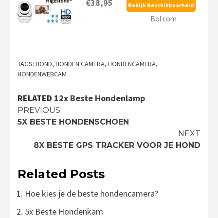
€38,95
Bekijk Beschikbaarheid
Bol.com
TAGS:
HOND
,
HONDEN CAMERA
,
HONDENCAMERA
,
HONDENWEBCAM
RELATED
12x Beste Hondenlamp
Continue
PREVIOUS
5X BESTE HONDENSCHOEN
Reading
NEXT
8X BESTE GPS TRACKER VOOR JE HOND
Related Posts
Hoe kies je de beste hondencamera?
5x Beste Hondenkam