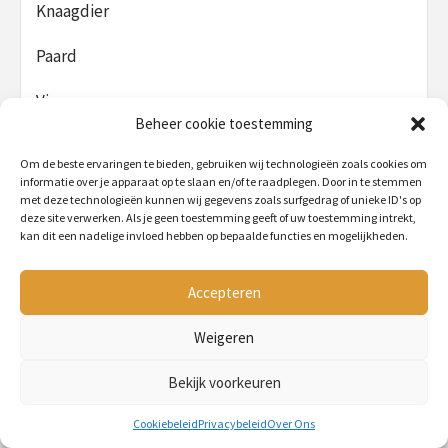
Knaagdier
Paard
Vis
Beheer cookie toestemming
Vogel
Om de beste ervaringen te bieden, gebruiken wij technologieën zoals cookies om
informatie over je apparaat op te slaan en/of te raadplegen. Door in te stemmen
met deze technologieën kunnen wij gegevens zoals surfgedrag of unieke ID's op
deze site verwerken. Als je geen toestemming geeft of uw toestemming intrekt,
kan dit een nadelige invloed hebben op bepaalde functies en mogelijkheden.
De beste op het gebied van
PetMania is jouw dierenvriend als het gaat om een:
Accepteren
Hamsterkooi
Hondenmand
Weigeren
Konijnenhok
Kippenhok
Bekijk voorkeuren
Krabpaal
Cookiebeleid
Privacybeleid
Over Ons