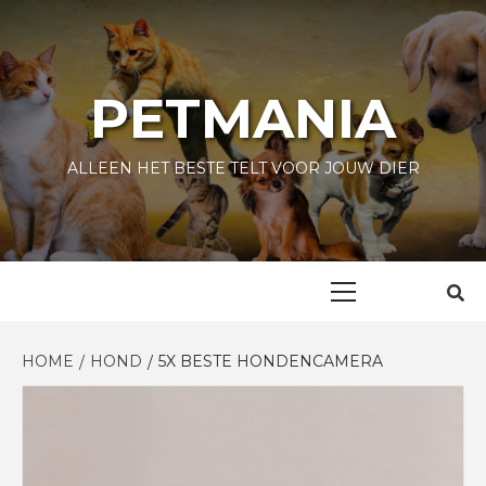
Skip
to
content
PETMANIA
ALLEEN HET BESTE TELT VOOR JOUW DIER
Primary
Menu
HOME
HOND
5X BESTE HONDENCAMERA