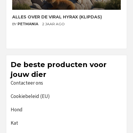
ALLES OVER DE VIRAL HYRAX (KLIPDAS)
D
G
BY
PETMANIA
2 JAAR AGO
B
De beste producten voor
jouw dier
Contacteer ons
Cookiebeleid (EU)
Hond
Kat