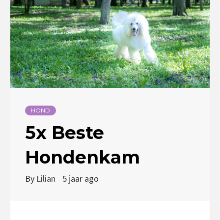
HOND
5x Beste
Hondenkam
By
Lilian
5 jaar ago