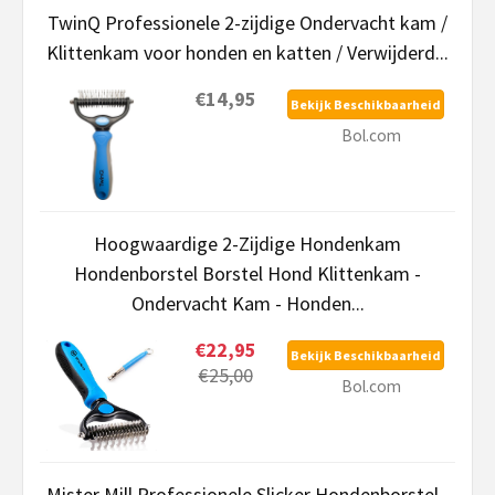
TwinQ Professionele 2-zijdige Ondervacht kam /
Klittenkam voor honden en katten / Verwijderd...
€14,95
Bekijk Beschikbaarheid
Bol.com
Hoogwaardige 2-Zijdige Hondenkam
Hondenborstel Borstel Hond Klittenkam -
Ondervacht Kam - Honden...
€22,95
Bekijk Beschikbaarheid
€25,00
Bol.com
Mister Mill Professionele Slicker Hondenborstel -