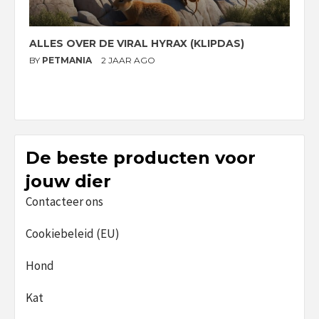
ALLES OVER DE VIRAL HYRAX (KLIPDAS)
D
G
BY
PETMANIA
2 JAAR AGO
B
De beste producten voor
jouw dier
Contacteer ons
Cookiebeleid (EU)
Hond
Kat