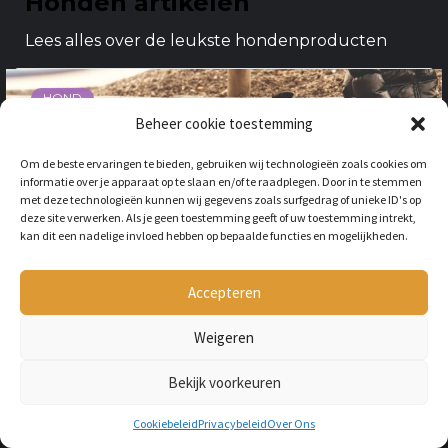
Honden artikelen
Lees alles over de leukste hondenproducten
HOND
Beheer cookie toestemming
Om de beste ervaringen te bieden, gebruiken wij technologieën zoals cookies om
informatie over je apparaat op te slaan en/of te raadplegen. Door in te stemmen
met deze technologieën kunnen wij gegevens zoals surfgedrag of unieke ID's op
deze site verwerken. Als je geen toestemming geeft of uw toestemming intrekt,
kan dit een nadelige invloed hebben op bepaalde functies en mogelijkheden.
Accepteren
WAT MOET IK DOEN ALS
MIJN HOND ZIJN POOT
Weigeren
VERSTUIKT?
BY
LILIAN
3 JAAR AGO
Bekijk voorkeuren
Merk je dat jouw hond zich heeft
bezeerd tijdens het rennen of tijdens
Cookiebeleid
Privacybeleid
Over Ons
het spelen? Dan kan het zijn dat jouw