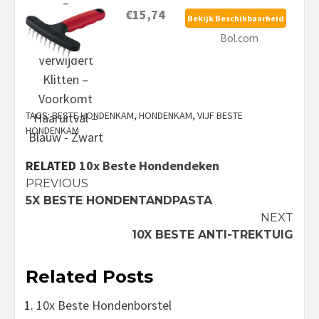
€15,74
Bekijk Beschikbaarheid
Bol.com
TAGS:
BESTE HONDENKAM
,
HONDENKAM
,
VIJF BESTE
HONDENKAM
RELATED
10x Beste Hondendeken
Continue
PREVIOUS
5X BESTE HONDENTANDPASTA
Reading
NEXT
10X BESTE ANTI-TREKTUIG
Related Posts
10x Beste Hondenborstel