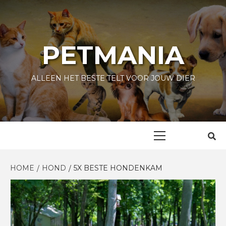
Skip
to
content
PETMANIA
ALLEEN HET BESTE TELT VOOR JOUW DIER
Primary
Menu
HOME
HOND
5X BESTE HONDENKAM