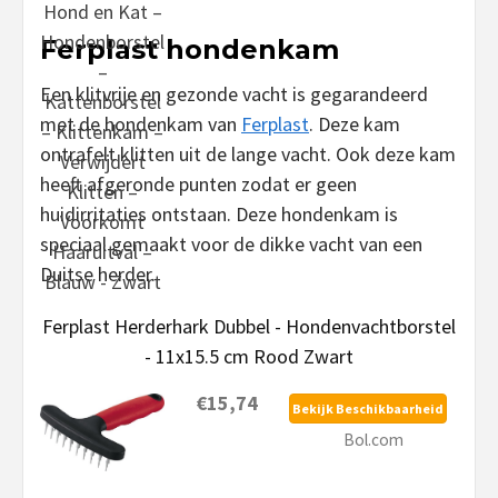
Ferplast hondenkam
Een klitvrije en gezonde vacht is gegarandeerd
met de hondenkam van
Ferplast
. Deze kam
ontrafelt klitten uit de lange vacht. Ook deze kam
heeft afgeronde punten zodat er geen
huidirritaties ontstaan. Deze hondenkam is
speciaal gemaakt voor de dikke vacht van een
Duitse herder.
Ferplast Herderhark Dubbel - Hondenvachtborstel
- 11x15.5 cm Rood Zwart
€15,74
Bekijk Beschikbaarheid
Bol.com