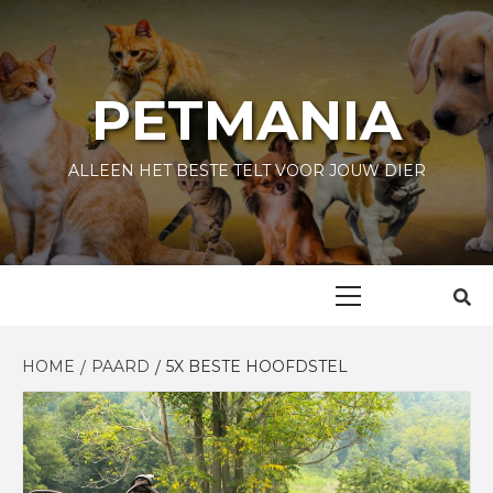
Skip
to
content
PETMANIA
ALLEEN HET BESTE TELT VOOR JOUW DIER
Primary
Menu
HOME
PAARD
5X BESTE HOOFDSTEL