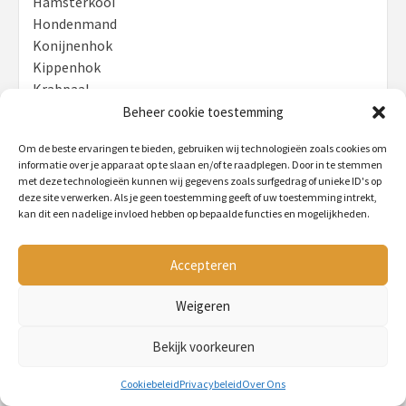
Hamsterkooi
Hondenmand
Konijnenhok
Kippenhok
Krabpaal
Beheer cookie toestemming
Om de beste ervaringen te bieden, gebruiken wij technologieën zoals cookies om
informatie over je apparaat op te slaan en/of te raadplegen. Door in te stemmen
Belangrijke Pagina's
met deze technologieën kunnen wij gegevens zoals surfgedrag of unieke ID's op
deze site verwerken. Als je geen toestemming geeft of uw toestemming intrekt,
Home
kan dit een nadelige invloed hebben op bepaalde functies en mogelijkheden.
Over Ons
Het Team
Accepteren
Cookiebeleid (EU)
Weigeren
Privacybeleid
Bekijk voorkeuren
Disclaimer
Cookiebeleid
Privacybeleid
Over Ons
Contact