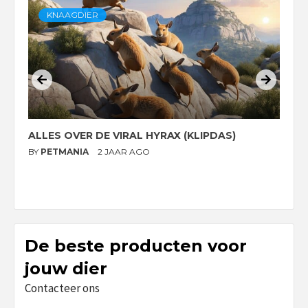
KNAAGDIER
ALLES OVER DE VIRAL HYRAX (KLIPDAS)
D
G
BY
PETMANIA
2 JAAR AGO
B
De beste producten voor
jouw dier
Contacteer ons