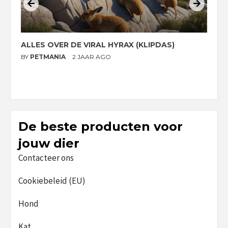
ALLES OVER DE VIRAL HYRAX (KLIPDAS)
D
G
BY
PETMANIA
2 JAAR AGO
B
De beste producten voor
jouw dier
Contacteer ons
Cookiebeleid (EU)
Hond
Kat