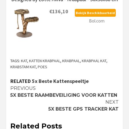
€136,10
Bekijk Beschikbaarheid
Bol.com
TAGS:
KAT
,
KATTEN KRABPAAL
,
KRABPAAL
,
KRABPAAL KAT
,
KRABSTAM KAT
,
POES
RELATED
5x Beste Kattenspeeltje
Continue
PREVIOUS
5X BESTE RAAMBEVEILIGING VOOR KATTEN
Reading
NEXT
5X BESTE GPS TRACKER KAT
Related Posts