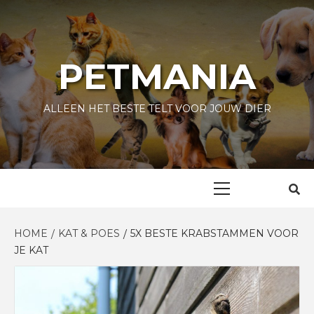
Skip
to
content
PETMANIA
ALLEEN HET BESTE TELT VOOR JOUW DIER
Primary
Menu
HOME
KAT & POES
5X BESTE KRABSTAMMEN VOOR
JE KAT