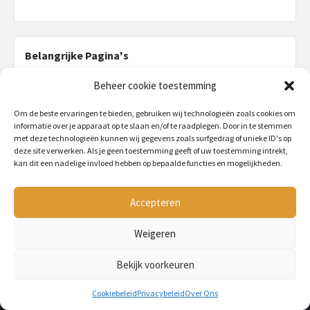
Belangrijke Pagina's
Home
Beheer cookie toestemming
Over Ons
Om de beste ervaringen te bieden, gebruiken wij technologieën zoals cookies om
Het Team
informatie over je apparaat op te slaan en/of te raadplegen. Door in te stemmen
met deze technologieën kunnen wij gegevens zoals surfgedrag of unieke ID's op
Cookiebeleid (EU)
deze site verwerken. Als je geen toestemming geeft of uw toestemming intrekt,
kan dit een nadelige invloed hebben op bepaalde functies en mogelijkheden.
Privacybeleid
Disclaimer
Accepteren
Contact
Weigeren
Bekijk voorkeuren
Cookiebeleid
Privacybeleid
Over Ons