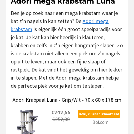
Adori mega krabstam Luna
Ben je op zoek naar een mega krabstam waar je
kat z’n nagels in kan zetten? De
Adori mega
krabstam
is eigenlijk één groot speelparadijs voor
je kat. Je kat kan hier heerlijk in klauteren,
krabben en zelfs in z’n eigen hangmatje slapen. Zo
is de krabstam niet alleen een plek om z’n nagels
op uit te leven, maar ook een fijne slaap of
rustplek. De kat vindt het geweldig om hier lekker
in te slapen. Met de Adori mega krabstam heb je
de perfecte plek voor je kat om te slapen.
Adori Krabpaal Luna - Grijs/Wit - 70 x 60 x 178 cm
€242,55
Bekijk Beschikbaarheid
€252,00
Bol.com