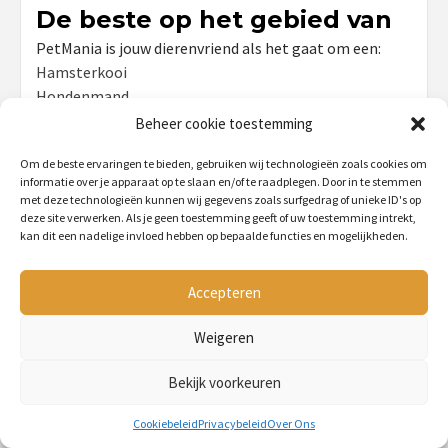
De beste op het gebied van
PetMania is jouw dierenvriend als het gaat om een:
Hamsterkooi
Hondenmand
Konijnenhok
Beheer cookie toestemming
Kippenhok
Om de beste ervaringen te bieden, gebruiken wij technologieën zoals cookies om
Krabpaal
informatie over je apparaat op te slaan en/of te raadplegen. Door in te stemmen
met deze technologieën kunnen wij gegevens zoals surfgedrag of unieke ID's op
deze site verwerken. Als je geen toestemming geeft of uw toestemming intrekt,
kan dit een nadelige invloed hebben op bepaalde functies en mogelijkheden.
Belangrijke Pagina's
Home
Accepteren
Over Ons
Weigeren
Het Team
Bekijk voorkeuren
Cookiebeleid (EU)
Cookiebeleid
Privacybeleid
Over Ons
Privacybeleid