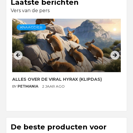
Laatste berichten
Vers van de pers
KNAAGDIER
ALLES OVER DE VIRAL HYRAX (KLIPDAS)
D
G
BY
PETMANIA
2 JAAR AGO
B
De beste producten voor