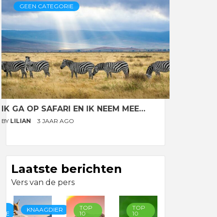
GEEN CATEGORIE
IK GA OP SAFARI EN IK NEEM MEE…
BY
LILIAN
3 JAAR AGO
Laatste berichten
Vers van de pers
TOP
TOP
TOP
KNAAGDIER
RIE
10
10
10