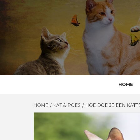
Skip
to
content
HOME
HOME
KAT & POES
HOE DOE JE EEN KATT