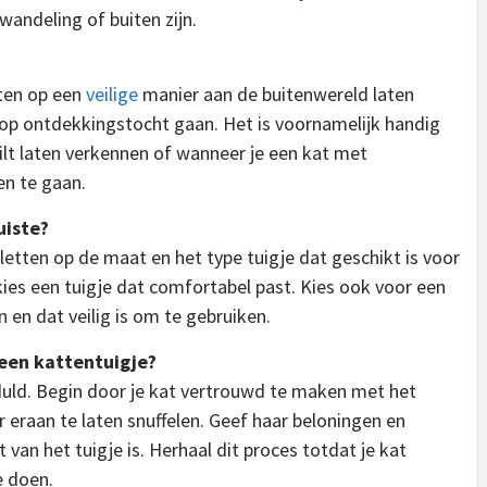
wandeling of buiten zijn.
tten op een
veilige
manier aan de buitenwereld laten
r op ontdekkingstocht gaan. Het is voornamelijk handig
wilt laten verkennen of wanneer je een kat met
n te gaan.
uiste?
 letten op de maat en het type tuigje dat geschikt is voor
kies een tuigje dat comfortabel past. Kies ook voor een
 en dat veilig is om te gebruiken.
een kattentuigje?
uld. Begin door je kat vertrouwd te maken met het
r eraan te laten snuffelen. Geef haar beloningen en
t van het tuigje is. Herhaal dit proces totdat je kat
GEEN
GEEN
REPTIEL
e doen.
CATEGORIE
CATEGO