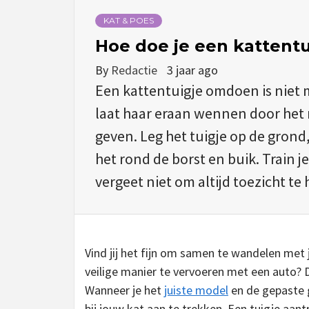
KAT & POES
Hoe doe je een kattent
By
Redactie
3 jaar ago
Een kattentuigje omdoen is niet moe
laat haar eraan wennen door het 
geven. Leg het tuigje op de grond,
het rond de borst en buik. Train
vergeet niet om altijd toezicht te 
Vind jij het fijn om samen te wandelen met
veilige manier te vervoeren met een auto?
Wanneer je het
juiste model
en de gepaste g
bij jouw kat aan te trekken. Een tuigje aan