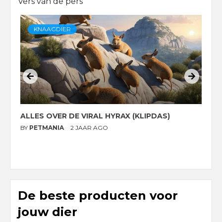
Vers van de pers
KNAAGDIER
ALLES OVER DE VIRAL HYRAX (KLIPDAS)
D
G
BY
PETMANIA
2 JAAR AGO
B
De beste producten voor
jouw dier