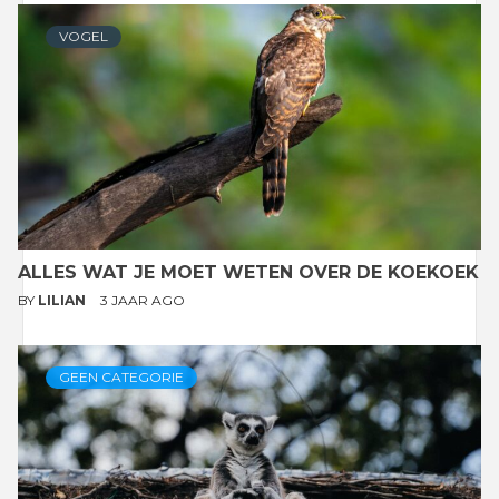
VOGEL
ALLES WAT JE MOET WETEN OVER DE KOEKOEK
BY
LILIAN
3 JAAR AGO
GEEN CATEGORIE