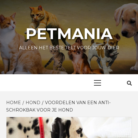
Skip
to
content
PETMANIA
ALLEEN HET BESTE TELT VOOR JOUW DIER
Primary
Menu
HOME
HOND
VOORDELEN VAN EEN ANTI-
SCHROKBAK VOOR JE HOND