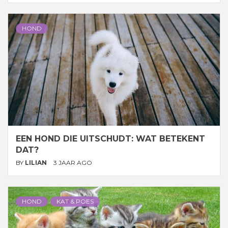
HOND
EEN HOND DIE UITSCHUDT: WAT BETEKENT
DAT?
BY
LILIAN
3 JAAR AGO
HOND
KAT & POES