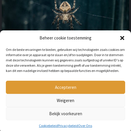
Beheer cookie toestemming
OP VAKANTIE NAAR HET
Om de beste ervaringen te bieden, gebruiken wij technologieën zoals cookies om
BUITENLAND: HOE HOUD JE
informatie over je apparaat op te slaan en/of te raadplegen. Door in te stemmen
REKENING MET
met deze technologieën kunnen wij gegevens zoals surfgedrag of unieke ID's op
ONGEWENSTE DIEREN?
deze site verwerken. Als je geen toestemming geeft of uw toestemming intrekt,
kan dit een nadelige invloed hebben op bepaalde functies en mogelijkheden.
BY
LILIAN
3 JAAR AGO
Als je op vakantie gaat naar het
buitenland, is niet alleen het cultuur en
Accepteren
de temperatuur anders, ook kan het zijn
dat er verschillende dieren...
Weigeren
Bekijk voorkeuren
Copyright © All rights reserved Petmania.nl.
Cookiebeleid
Privacybeleid
Over Ons