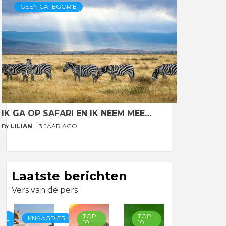
GEEN CATEGORIE
IK GA OP SAFARI EN IK NEEM MEE…
BY
LILIAN
3 JAAR AGO
Laatste berichten
Vers van de pers
TOP
TOP
TOP
KNAAGDIER
RIE
10
10
10