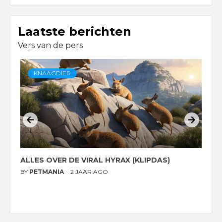
Laatste berichten
Vers van de pers
KNAAGDIER
ALLES OVER DE VIRAL HYRAX (KLIPDAS)
D
G
BY
PETMANIA
2 JAAR AGO
B