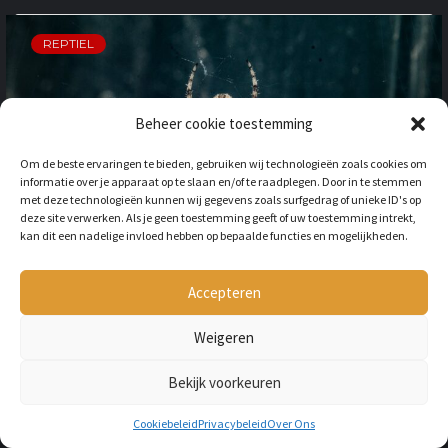
REPTIEL
Beheer cookie toestemming
Om de beste ervaringen te bieden, gebruiken wij technologieën zoals cookies om
informatie over je apparaat op te slaan en/of te raadplegen. Door in te stemmen
met deze technologieën kunnen wij gegevens zoals surfgedrag of unieke ID's op
deze site verwerken. Als je geen toestemming geeft of uw toestemming intrekt,
kan dit een nadelige invloed hebben op bepaalde functies en mogelijkheden.
OP VAKANTIE NAAR HET
BUITENLAND: HOE HOUD JE
REKENING MET
Accepteren
ONGEWENSTE DIEREN?
Weigeren
BY
LILIAN
3 JAAR AGO
Als je op vakantie gaat naar het
Bekijk voorkeuren
buitenland, is niet alleen het cultuur en
de temperatuur anders, ook kan het zijn
Cookiebeleid
Privacybeleid
Over Ons
dat er verschillende dieren...