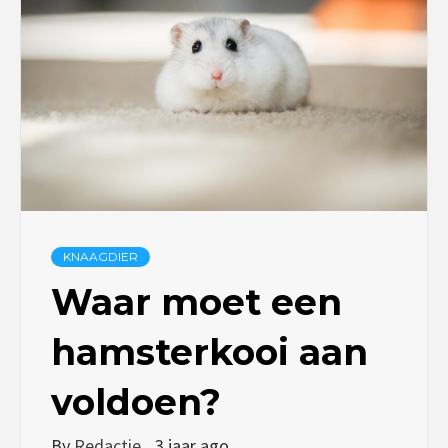
KNAAGDIER
Waar moet een
hamsterkooi aan
voldoen?
By
Redactie
3 jaar ago