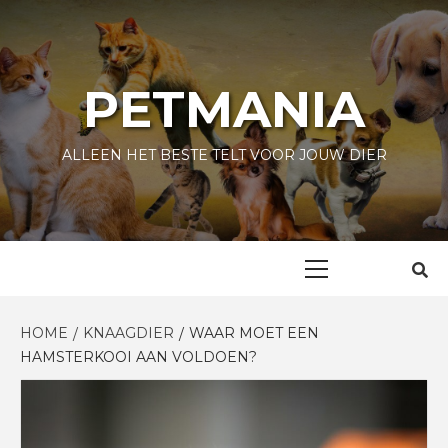
Skip
to
content
PETMANIA
ALLEEN HET BESTE TELT VOOR JOUW DIER
Primary
Menu
HOME
KNAAGDIER
WAAR MOET EEN
HAMSTERKOOI AAN VOLDOEN?