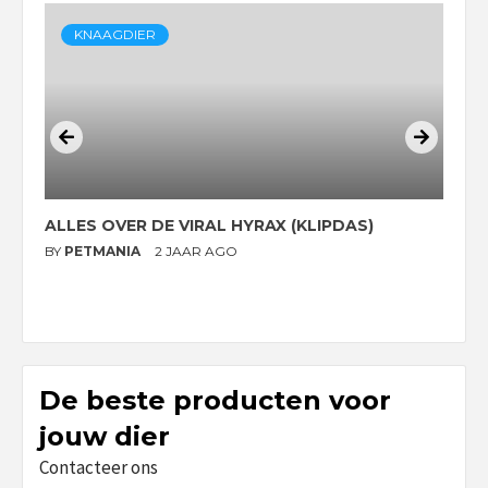
KNAAGDIER
ALLES OVER DE VIRAL HYRAX (KLIPDAS)
D
G
BY
PETMANIA
2 JAAR AGO
B
De beste producten voor
jouw dier
Contacteer ons