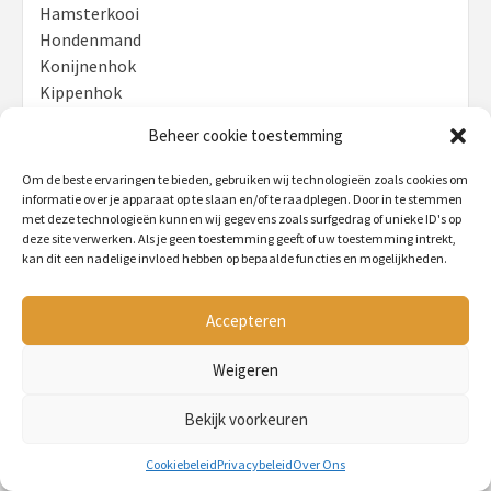
Hamsterkooi
Hondenmand
Konijnenhok
Kippenhok
Krabpaal
Beheer cookie toestemming
Om de beste ervaringen te bieden, gebruiken wij technologieën zoals cookies om
informatie over je apparaat op te slaan en/of te raadplegen. Door in te stemmen
Belangrijke Pagina's
met deze technologieën kunnen wij gegevens zoals surfgedrag of unieke ID's op
deze site verwerken. Als je geen toestemming geeft of uw toestemming intrekt,
Home
kan dit een nadelige invloed hebben op bepaalde functies en mogelijkheden.
Over Ons
Accepteren
Het Team
Cookiebeleid (EU)
Weigeren
Privacybeleid
Bekijk voorkeuren
Disclaimer
Cookiebeleid
Privacybeleid
Over Ons
Contact