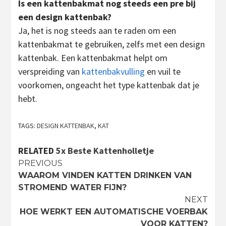
Is een kattenbakmat nog steeds een pre bij
een design kattenbak?
Ja, het is nog steeds aan te raden om een
kattenbakmat te gebruiken, zelfs met een design
kattenbak. Een kattenbakmat helpt om
verspreiding van
kattenbakvulling
en vuil te
voorkomen, ongeacht het type kattenbak dat je
hebt.
TAGS:
DESIGN KATTENBAK
,
KAT
RELATED
5x Beste Kattenholletje
Continue
PREVIOUS
WAAROM VINDEN KATTEN DRINKEN VAN
Reading
STROMEND WATER FIJN?
NEXT
HOE WERKT EEN AUTOMATISCHE VOERBAK
VOOR KATTEN?