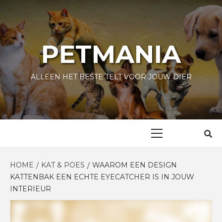
Skip
to
content
PETMANIA
ALLEEN HET BESTE TELT VOOR JOUW DIER
Primary
Menu
HOME
KAT & POES
WAAROM EEN DESIGN
KATTENBAK EEN ECHTE EYECATCHER IS IN JOUW
INTERIEUR