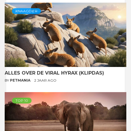
KNAAGDIER
ALLES OVER DE VIRAL HYRAX (KLIPDAS)
BY
PETMANIA
2 JAAR AGO
TOP 10