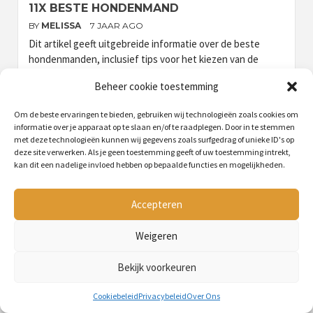
11X BESTE HONDENMAND
BY
MELISSA
7 JAAR AGO
Dit artikel geeft uitgebreide informatie over de beste
hondenmanden, inclusief tips voor het kiezen van de
juiste maat en vulling, het onderhouden van de mand en
Beheer cookie toestemming
het creëren van een comfortabele slaapervaring voor de
hond. Het bevat ook advies van dierenartsen en
Om de beste ervaringen te bieden, gebruiken wij technologieën zoals cookies om
deskundigen, wetenschappelijke studies en alternatieven
informatie over je apparaat op te slaan en/of te raadplegen. Door in te stemmen
voor hondenmanden. Ten slotte biedt het een
met deze technologieën kunnen wij gegevens zoals surfgedrag of unieke ID's op
stappenplan voor het wennen van de hond aan een
deze site verwerken. Als je geen toestemming geeft of uw toestemming intrekt,
kan dit een nadelige invloed hebben op bepaalde functies en mogelijkheden.
nieuwe mand.
Accepteren
Weigeren
Berichten
…
6
Previous
1
3
4
5
Bekijk voorkeuren
paginering
Zoeken
Cookiebeleid
Privacybeleid
Over Ons
naar: